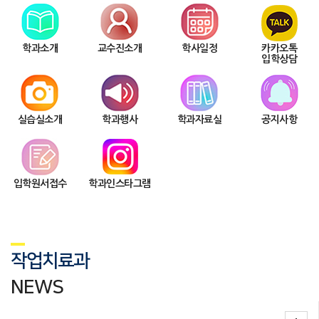
학과소개
교수진소개
학사일정
카카오톡
입학상담
실습실소개
학과행사
학과자료실
공지사항
입학원서접수
학과인스타그램
작업치료과
NEWS